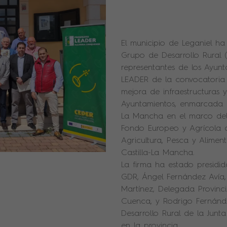
El municipio de Leganiel ha
Grupo de Desarrollo Rural 
representantes de los Ayunt
LEADER de la convocatoria
mejora de infraestructuras 
Ayuntamientos, enmarcada e
La Mancha en el marco del
Fondo Europeo y Agrícola de
Agricultura, Pesca y Alim
Castilla-La Mancha.
La firma ha estado presidid
GDR, Ángel Fernández Avía,
Martínez, Delegada Provinc
Cuenca, y Rodrigo Fernánd
Desarrollo Rural de la Jun
en la provincia.