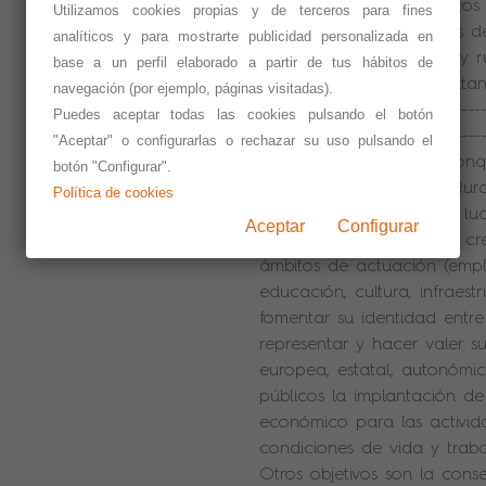
facilita a los Ayuntamientos
Utilizamos cookies propias y de terceros para fines
servicios básicos, además de 
analíticos y para mostrarte publicidad personalizada en
entre las zonas urbanas y ru
base a un perfil elaborado a partir de tus hábitos de
en entornos rurales y evita
navegación (por ejemplo, páginas visitadas).
----------------------------------
Puedes aceptar todas las cookies pulsando el botón
----------------------------------
"Aceptar" o configurarlas o rechazar su uso pulsando el
Sobre CEDER Alcarria Con
botón "Configurar".
El Grupo de Desarrollo Rur
Política de cookies
asociación sin ánimo de luc
Aceptar
Configurar
contribuir al desarrollo y 
ámbitos de actuación (empl
educación, cultura, infraestr
fomentar su identidad entre
representar y hacer valer su
europea, estatal, autonómic
públicos la implantación 
económico para las activid
condiciones de vida y trab
Otros objetivos son la conse