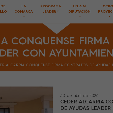
 DE
LA
PROGRAMA
U.T.A.M
OTRO
LLO
COMARCA
LEADER
DIPUTACIÓN
PROYEC
IA CONQUENSE FIRMA
DER CON AYUNTAMIEN
ER ALCARRIA CONQUENSE FIRMA CONTRATOS DE AYUDAS 
30 de abril de 2026
CEDER ALCARRIA C
DE AYUDAS LEADER