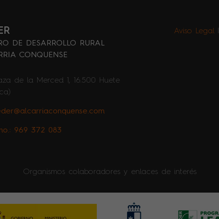
ER
Aviso Legal
RO DE DESARROLLO RURAL
RRIA CONQUENSE
aza de la Merced 1, 16.500 Huete
ca)
eder@alcarriaconquense.com
no.: 969 372 083
Organismos colaboradores y enlaces de interés