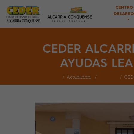
CENTRO
DESARRO
CEDER ALCARR
AYUDAS LEA
Inicio
Actualidad
Noticias
CED