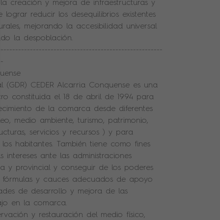
 la creación y mejora de infraestructuras y
lograr reducir los desequilibrios existentes
rales, mejorando la accesibilidad universal
ndo la despoblación.
--------------------------------------------------------
--
quense
al (GDR) CEDER Alcarria Conquense es una
ro constituida el 18 de abril de 1994 para
crecimiento de la comarca desde diferentes
eo, medio ambiente, turismo, patrimonio,
ucturas, servicios y recursos ) y para
 los habitantes. También tiene como fines
s intereses ante las administraciones
a y provincial y conseguir de los poderes
de fórmulas y cauces adecuados de apoyo
ades de desarrollo y mejora de las
ajo en la comarca.
rvación y restauración del medio físico,