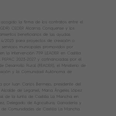
 acogido la firma de los contratos entre el
(GDR) CEDER Alcarria Conquense y los
amientos beneficiarios de las ayudas
 4/2025 para proyectos de creación o
y servicios municipales promovidos por
n la Intervención 7119 LEADER en Castilla
 PEPAC 2023-2027 y cofinanciadas por el
 Desarrollo Rural (FEADER), el Ministerio de
entación y la Comunidad Autónoma de
a por Juan Carlos Bermejo, presidente del
 Alcalde de Leganiel, Maria Ángeles López
ial de la Junta de Castilla La Mancha en
ez, Delegado de Agricultura, Ganadería y
ta de Comunidades de Castilla La Mancha