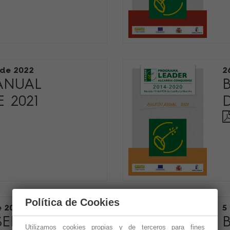
 de 2022
2
ANUAL
 2021
Política de Cookies
e 2020
5
SEMESTRAL -
Utilizamos cookies propias y de terceros para fines