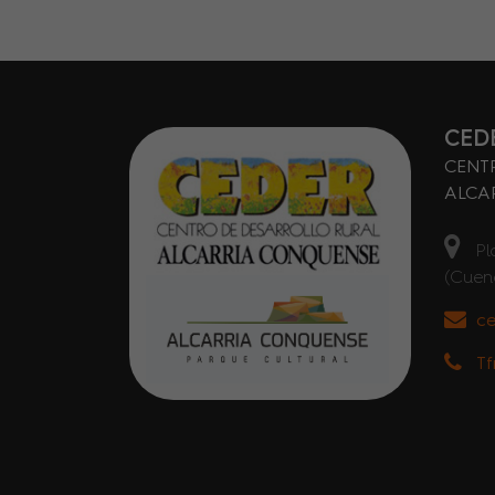
CED
CENT
ALCA
Pl
(Cuen
c
Tf