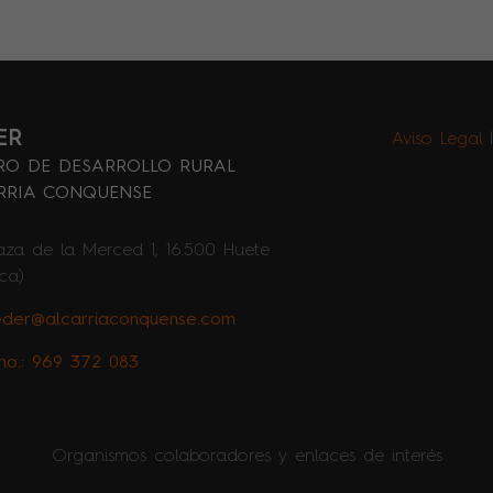
ER
Aviso Legal
RO DE DESARROLLO RURAL
RRIA CONQUENSE
aza de la Merced 1, 16.500 Huete
ca)
eder@alcarriaconquense.com
no.: 969 372 083
Organismos colaboradores y enlaces de interés