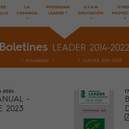
 DE
LA
PROGRAMA
U.T.A.M
OTRO
LLO
COMARCA
LEADER
DIPUTACIÓN
PROYEC
Boletines
LEADER 2014-202
Inicio
Actualidad
Boletines
LEADER 2014-2022
e 2024
1
ANUAL -
E 2023