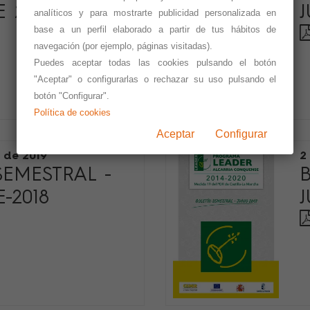
 2019
J
analíticos y para mostrarte publicidad personalizada en
base a un perfil elaborado a partir de tus hábitos de
navegación (por ejemplo, páginas visitadas).
Puedes aceptar todas las cookies pulsando el botón
"Aceptar" o configurarlas o rechazar su uso pulsando el
botón "Configurar".
Política de cookies
Aceptar
Configurar
 de 2019
2
SEMESTRAL -
-2018
J