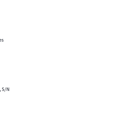
es
, S/N