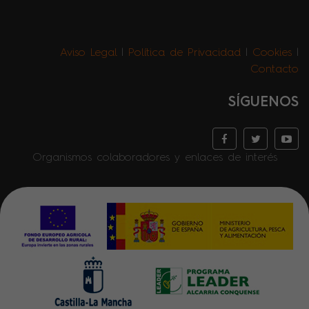
Aviso Legal
|
Política de Privacidad
|
Cookies
|
Contacto
SÍGUENOS
Organismos colaboradores y enlaces de interés