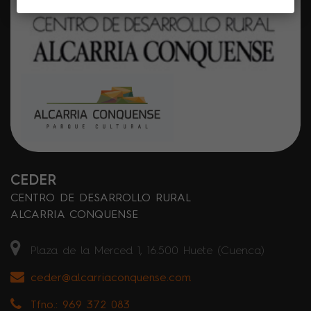
CEDER
CENTRO DE DESARROLLO RURAL
ALCARRIA CONQUENSE
Plaza de la Merced 1, 16.500 Huete (Cuenca)
ceder@alcarriaconquense.com
Tfno.: 969 372 083